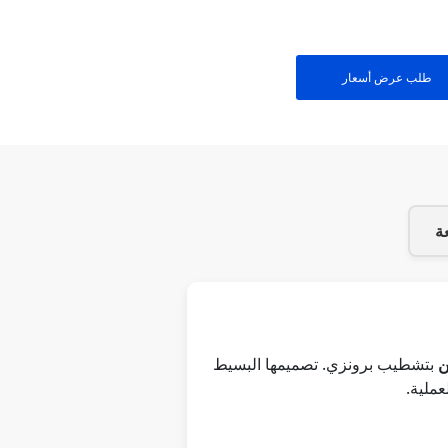
طلب عرض أسعار
عة
ن
بتشطيب برونزي. تصميمها البسيط
عملية.