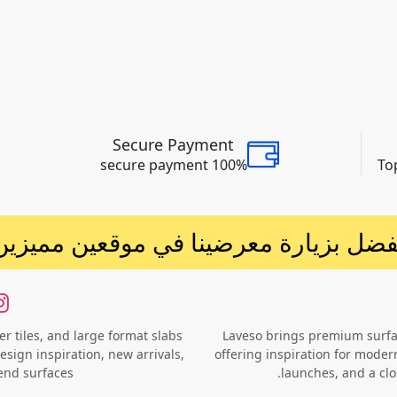
Secure Payment
100% secure payment
To
فضل بزيارة معرضينا في موقعين مميزين
r tiles, and large format slabs
Laveso brings premium surface
esign inspiration, new arrivals,
offering inspiration for modern
end surfaces.
launches, and a clo