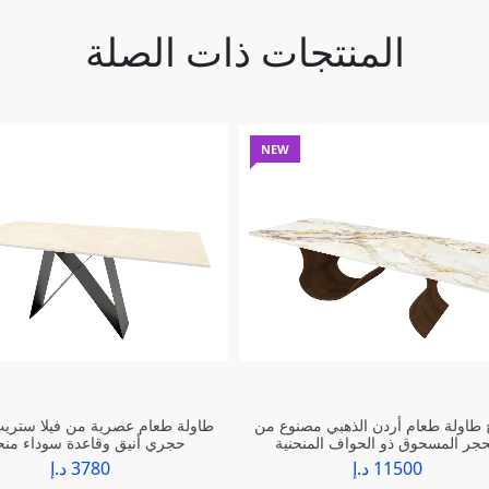
المنتجات ذات الصلة
NEW
اولة طعام أردن الذهبي مصنوع من
طاولة طعام عصرية من فيلا ستر
حجر المسحوق ذو الحواف المنحنية
حجري أنيق وقاعدة سوداء منح
11500 د.إ
3780 د.إ