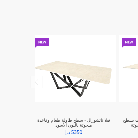
NEW
NEW
يت بسطح
فيلا ناتشورال - سطح طاولة طعام وقاعدة
طاولة طعام تاج
وتة
منحوتة باللون الأسود
من حجر مصهور
معدن
5350 د.إ