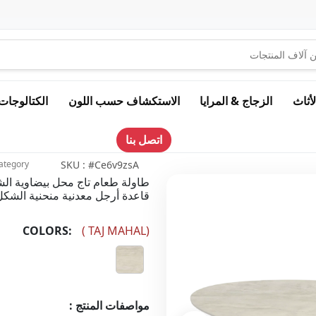
لأثاث
الزجاج & المرايا
الاستكشاف حسب اللون
الكتالوجات
اتصل بنا
ategory
SKU : #Ce6v9zsA
طاولة طعام تاج محل بيضاوية ا
قاعدة أرجل معدنية منحنية الشكل 025
COLORS:
(
TAJ MAHAL
)
مواصفات المنتج :