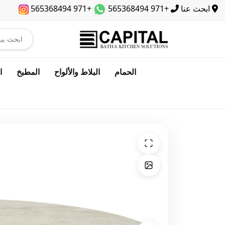
ابحث عنا
+971 565368494
+971 565368494
الحمام
البلاط والألواح
المطبخ
ا