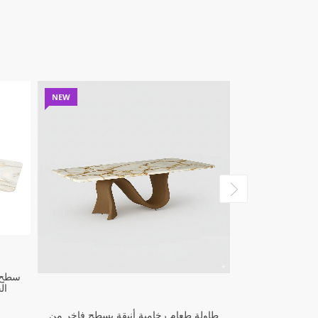
NEW
سطح ط
ال
طاولة طعام رخامية أنيقة بسطح فاخر من