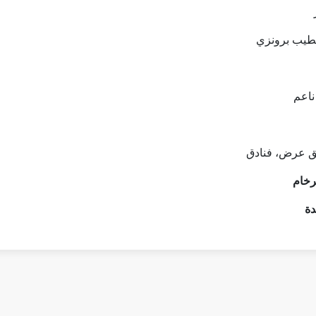
شطيب برونزي
ناعم
ق عرض، فنادق
رخام
دة