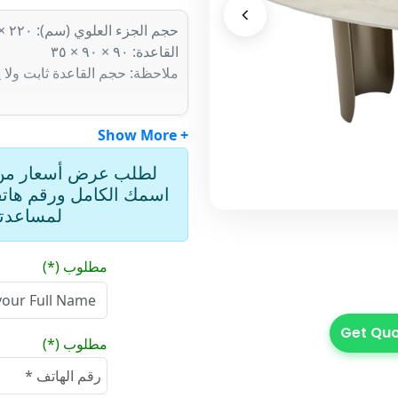
حجم الجزء العلوي (سم): ٢٢٠ × ١١٠، سمك ١٢ مم
القاعدة: ٩٠ × ٩٠ × ٣٥
ملاحظة: حجم القاعدة ثابت ولا
+ Show More
لطلب عرض أسعار من ف
اسمك الكامل ورقم هاتف
لمساعدت
مطلوب (*)
مطلوب (*)