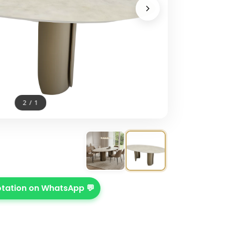
2
/
1
💬 Get Quotation on WhatsApp