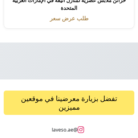
خزائن ملابس عصرية لمنازل أنيقة في الإمارات العربية
المتحدة
طلب عرض سعر
تفضل بزيارة معرضينا في موقعين
مميزين
@laveso.ae