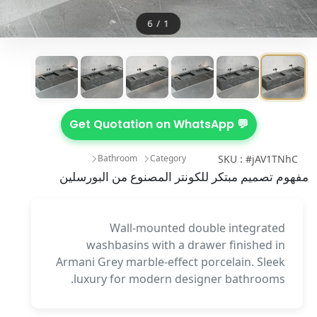
6
/
1
💬 Get Quotation on WhatsApp
Bathroom
Category
SKU : #jAV1TNhC
مفهوم تصميم مبتكر للكونتر المصنوع من البورسلين
Wall-mounted double integrated
washbasins with a drawer finished in
Armani Grey marble-effect porcelain. Sleek
luxury for modern designer bathrooms.