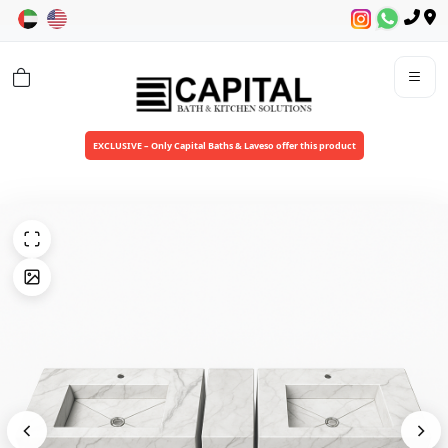
EXCLUSIVE – Only Capital Baths & Laveso offer this product