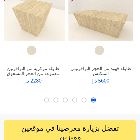
طاولة قهوة من الحجر الترافرتيني
طاولة مركزية من الترافرتين
المتكلس
مصنوعة من الحجر المسحوق
5600 د.إ
2280 د.إ
تفضل بزيارة معرضينا في موقعين
مميزين