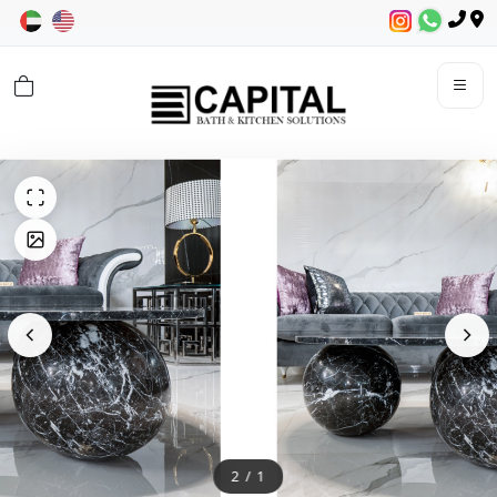
2
/
1