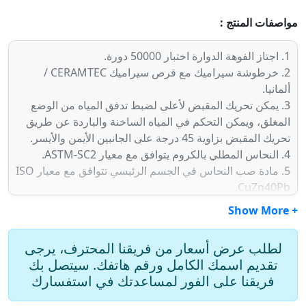
مواصفات المنتج :
1. اجتاز الفوهة الدوارة اختبار 50000 دورة.
2. خرطوشة سيراميك مع قرص سيراميك CERAMTEC /
ألمانيا.
3. يمكن تحريك المقبض لأعلى لضبط تدفق المياه من الوضع
المغلق، ويمكن التحكم في المياه الساخنة والباردة عن طريق
تحريك المقبض بزاوية 45 درجة على الجانبين الأيمن والأيسر.
4. النحاس المطلي بالكروم يتوافق مع معيار ASTM-SC2.
5. مادة صب النحاس في الجسم الرئيسي تتوافق مع معيار ISO
CuZn40Pb.
6. مادة مقبض النحاس المطروق تتوافق مع معيار JIS 3771.
+ Show More
7. خرطوم مضفر من الفولاذ المقاوم للصدأ بقطر M10 × 1.0
مم (خيط ذكر متصل بجسم الصنبور) و1/2"-14NPSM (خيط
لطلب عرض أسعار من فريقنا المحترف، يرجى
أنثوي متصل بنظام إمداد المياه).
تقديم اسمك الكامل ورقم هاتفك. سيتصل بك
8. خرطوم مضفر من الفولاذ المقاوم للصدأ مع أنبوب
فريقنا على الفور لمساعدتك في استفسارك
SANTOPRENE (يتوافق مع موافقة NSF)، يمكنه تحمل ضغط
مياه 15 كجم/سم2 وحرارة 120 درجة مئوية.