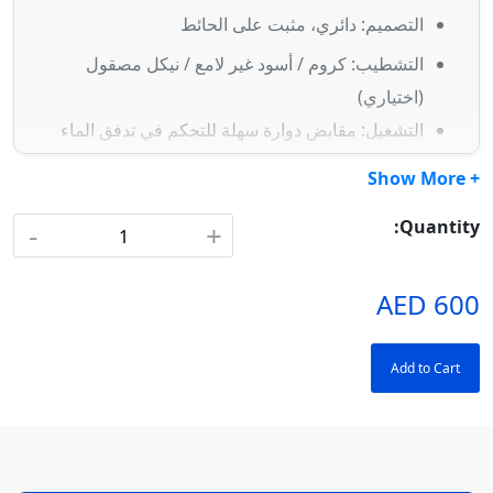
التصميم:
دائري، مثبت على الحائط
التشطيب:
كروم / أسود غير لامع / نيكل مصقول
(اختياري)
التشغيل:
مقابض دوارة سهلة للتحكم في تدفق الماء
التركيب:
تثبيت مخفي على الحائط
+ Show More
المتانة:
مقاوم للتآكل والصدأ
Quantity:
-
+
600 AED
Add to Cart