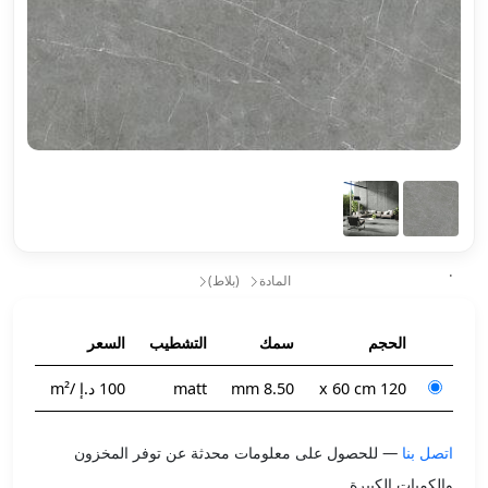
SKU : #DdI5Toqt
المادة
(بلاط)
الحجم
سمك
التشطيب
السعر
120 x 60 cm
8.50 mm
matt
100 د.إ
/m²
اتصل بنا
— للحصول على معلومات محدثة عن توفر المخزون
والكميات الكبيرة