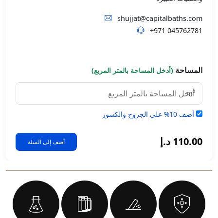
shujjat@capitalbaths.com
+971 045762781
المساحة
(أدخل المساحة بالمتر المربع)
m²
أضف 10% على الجروح والكسور
110.00 د.إ
أضف إلى السلة