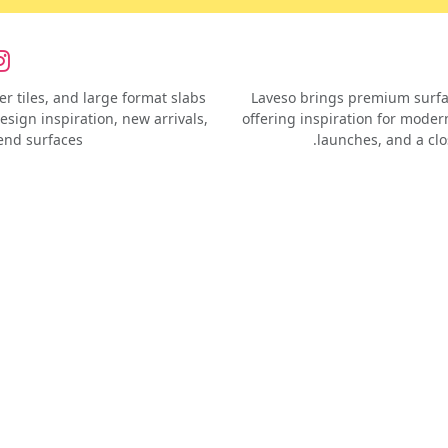
r tiles, and large format slabs
Laveso brings premium surface
esign inspiration, new arrivals,
offering inspiration for modern
end surfaces.
launches, and a clo