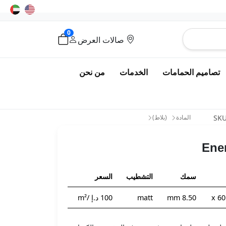
0
صالات العرض
تصاميم الحمامات
الخدمات
من نحن
SK
المادة
(بلاط)
Ene
سمك
التشطيب
السعر
8.50 mm
matt
100 د.إ
/m²