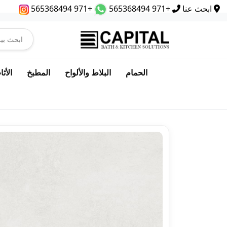
ابحث عنا
+971 565368494
+971 565368494
الحمام
البلاط والألواح
المطبخ
الأث