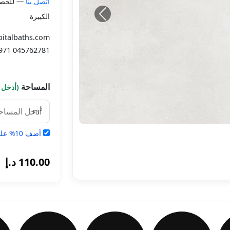
اتصل بنا
— للحصول
الكبيرة
pitalbaths.com
971 045762781
المساحة
(أدخل ا
m²
أضف 10% على الجروح والكسور
110.00 د.إ