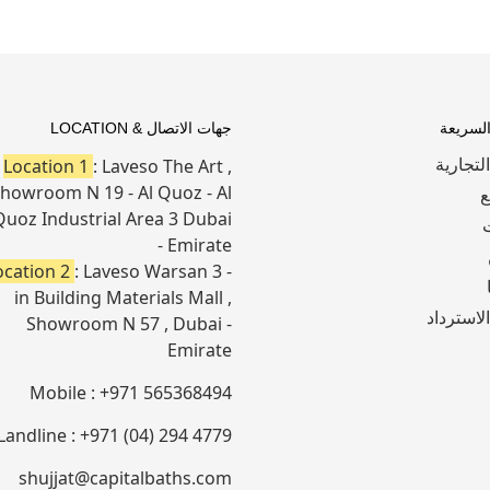
السريعة
جهات الاتصال & LOCATION
التجارية
Location 1
: Laveso The Art ,
howroom N 19 - Al Quoz - Al
ع
Quoz Industrial Area 3 Dubai
- Emirate
ocation 2
: Laveso Warsan 3 -
in Building Materials Mall ,
لاسترداد
Showroom N 57 , Dubai -
Emirate
Mobile : +971 565368494
Landline : +971 (04) 294 4779
shujjat@capitalbaths.com