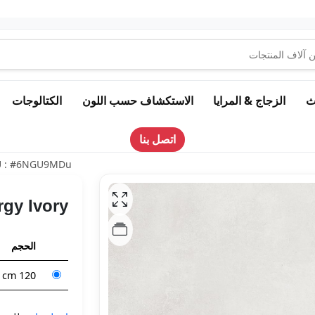
اث
الزجاج & المرايا
الاستكشاف حسب اللون
الكتالوجات
اتصل بنا
U : #6NGU9MDu
rgy Ivory
الحجم
120 x 60 cm