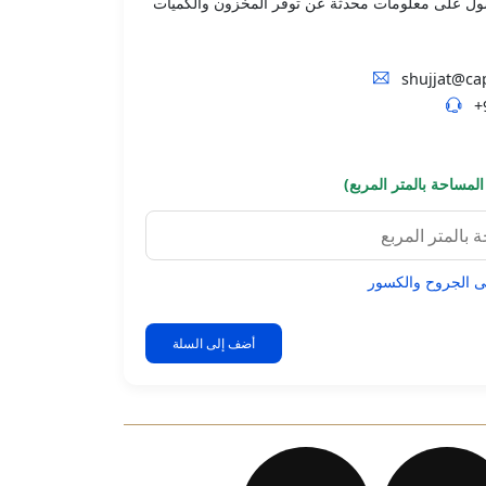
 على معلومات محدثة عن توفر المخزون والكميات
shujjat@ca
+
لمساحة بالمتر المربع)
أضف إلى السلة