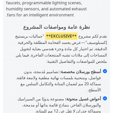
faucets, programmable lighting scenes,
humidity sensors, and automated exhaust
fans for an intelligent environment.
نظرة عامة ومواصفات المشروع
نقدم لكم مشروع
**EXCLUSIVE**
"جماليات بريستيج
إكسبلوسيف"—عرض يجسد الفخامة المطلقة والحرفية
الدقيقة. تم اختيار كل مادة وجزء هندسي بعناية لتحويل
المساحات إلى ملاذات تشبه المنتجعات الفاخرة. فيما يلي
ملخص للمواصفات والتفاصيل التقنية:
أسطح بورسلان مخصصة:
تصاميم مُدمجة، بدون
فواصل، ومنحنية بلمسات نهائية مطفية ولامعة فائقة.
سماكة 20 مم لضمان المتانة والتكامل السلس مع
الأسطح.
أحواض غسيل منحوتة:
مصنوعة يدويًا من السيراميك
والبورسلان الفاخر، بنماذج قائمة بذاتها أو مدمجة،
وسماكة جدران لا تقل عن 12 مم للمتانة.