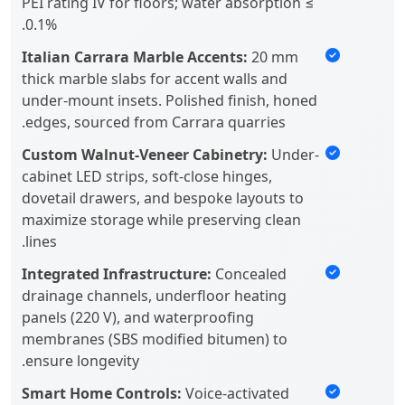
PEI rating IV for floors; water absorption ≤
0.1%.
Italian Carrara Marble Accents:
20 mm
thick marble slabs for accent walls and
under-mount insets. Polished finish, honed
edges, sourced from Carrara quarries.
Custom Walnut-Veneer Cabinetry:
Under-
cabinet LED strips, soft-close hinges,
dovetail drawers, and bespoke layouts to
maximize storage while preserving clean
lines.
Integrated Infrastructure:
Concealed
drainage channels, underfloor heating
panels (220 V), and waterproofing
membranes (SBS modified bitumen) to
ensure longevity.
Smart Home Controls:
Voice-activated