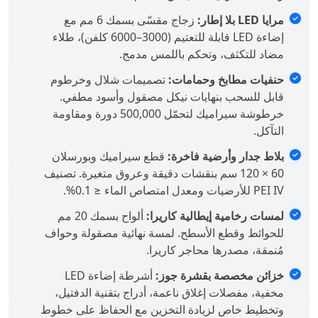
مرايا LED بلا إطار:
زجاج مقسّى بسمك 6 مم مع
إضاءة LED قابلة للتعتيم (3000–6000 كلفن)، طلاء
مضاد للتكثف، وتحكم باللمس مدمج.
حنفيات مطابخ وحمامات:
تصميمات شلال وخرطوم
قابل للسحب بنهايات نيكل مصقول وأسود مطفي.
خرطوشة سيراميك لتحمّل 500,000 دورة ومقاومة
التآكل.
بلاط جدار وأرضية فاخرة:
قطع سيراميك وبورسلان
60 × 120 سم بنقشات دقيقة وعروق متغيرة. تصنيف
PEI IV للأرضيات ومعدل امتصاص الماء ≤ 0.1%.
لمسات رخامية إيطالية كاريرا:
ألواح بسمك 20 مم
للحوائط وقطع الأسطح. لمسة نهائية مصقولة وحواف
مُنمقة، مصدرها محاجر كاريرا.
خزائن مخصصة بقشرة جوز:
أشرطة إضاءة LED
مخفية، مفصلات إغلاق ناعمة، أدراج بتقنية الدفتيل،
وتخطيط خاص لزيادة التخزين مع الحفاظ على خطوط