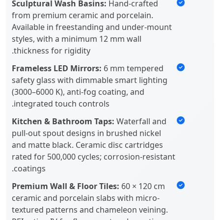
Sculptural Wash Basins:
Hand-crafted
from premium ceramic and porcelain.
Available in freestanding and under-mount
styles, with a minimum 12 mm wall
thickness for rigidity.
Frameless LED Mirrors:
6 mm tempered
safety glass with dimmable smart lighting
(3000–6000 K), anti-fog coating, and
integrated touch controls.
Kitchen & Bathroom Taps:
Waterfall and
pull-out spout designs in brushed nickel
and matte black. Ceramic disc cartridges
rated for 500,000 cycles; corrosion-resistant
coatings.
Premium Wall & Floor Tiles:
60 × 120 cm
ceramic and porcelain slabs with micro-
textured patterns and chameleon veining.